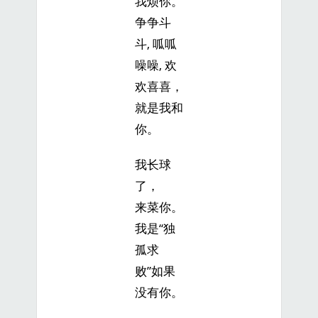
我烦你。
争争斗
斗, 呱呱
噪噪, 欢
欢喜喜，
就是我和
你。
我长球
了，
来菜你。
我是“独
孤求
败”如果
没有你。