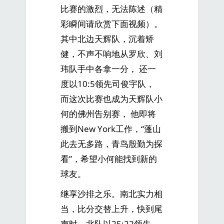
比赛的激烈，无法陈述（精
彩瞬间请欣赏下面视频）。
其中北边天辉队，沉着矫
健，不声不响地从罗欣、刘
玮队手中各拿一分， 还一
度以10:5领先司俊宇队，
而这次比赛也成为天辉队小
何的佛州告别赛， 他即将
搬到New York工作，“蓬山
此去无多路，青鸟殷勤为探
看”，希望小何能找到新的
球友。
继享沙排之乐。南北实力相
当，比分交替上升，快到尾
声时，北队以25:22领先，