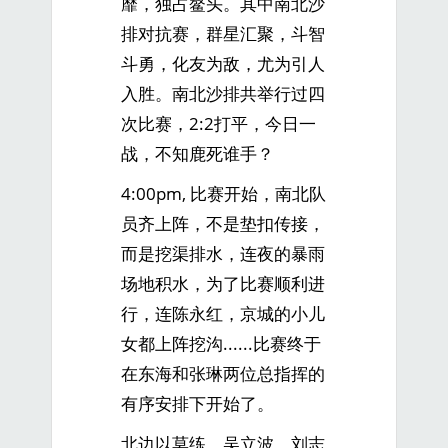
靡，独占鳌头。其中南北沙
排对抗赛，群星汇聚，斗智
斗勇，化友为敌，尤为引人
入胜。南北沙排共举行过四
次比赛，2:2打平，今日一
战，不知鹿死谁手？
4:00pm, 比赛开始，南北队
员齐上阵，不是垫扣传接，
而是挖渠排水，连夜的暴雨
场地积水，为了比赛顺利进
行，连陈永红，京城的小儿
女都上阵挖沟......比赛终于
在东海和张琳两位总指挥的
有序安排下开始了。
北边以莫练、吴立波、刘志