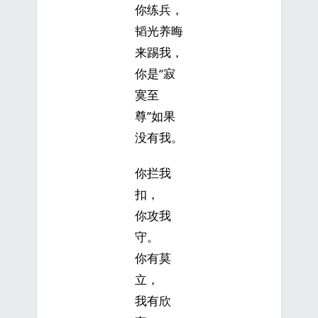
你练兵，
韬光养晦
来踢我，
你是“寂
寞至
尊”如果
没有我。
你拦我
扣，
你攻我
守。
你有莫
立，
我有欣