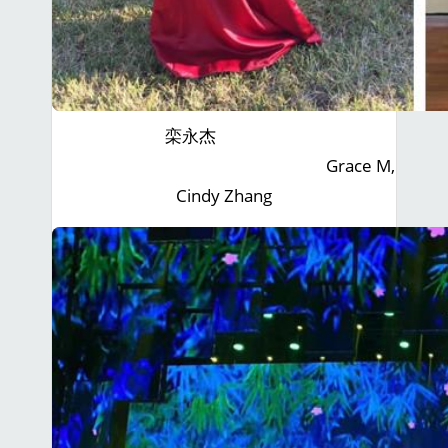
栾永杰
Grace M,
Cindy Zhang