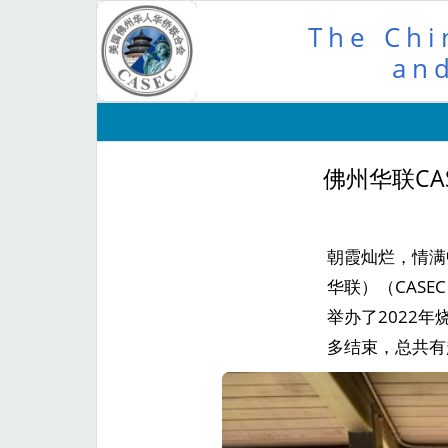
The Chi
and
佛州华联CA
朝霞灿烂，情满
华联）（CASEC）
举办了2022
多结束，总共有