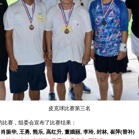
皮克球比赛第三名
的比赛，组委会宣布了比赛结果：
振华, 王勇, 熊乐, 高红升, 董娥丽, 李玲, 封林, 崔萍(替补)