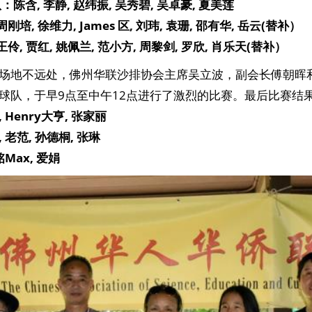
陈含, 李静, 赵纬振, 吴秀碧, 吴卓豪, 夏美莲
刚培, 徐维力, James 区, 刘玮, 袁珊, 邵有华, 岳云(替补）
王伶, 贾红, 姚佩兰, 范小方, 周黎剑, 罗欣, 肖乐天(替补）
场地不远处，佛州华联沙排协会主席吴立波，副会长傅朝晖
球队，于早9点至中午12点进行了激烈的比赛。最后比赛结
Henry大亨, 张家丽
老范, 孙德桐, 张琳
Max, 爱娟