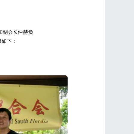
和副会长仲赫负
果如下：