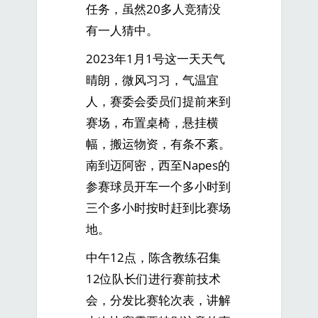
任务，虽然20多人竞猜没
有一人猜中。
2023年1月1号这一天天气
晴朗，微风习习，气温宜
人，赛委会委员们提前来到
赛场，布置桌椅，悬挂横
幅，搬运物资，有条不紊。
南到迈阿密，西至Napes的
参赛球员开车一个多小时到
三个多小时按时赶到比赛场
地。
中午12点，陈含教练召集
12位队长们进行赛前技术
会，分发比赛轮次表，讲解