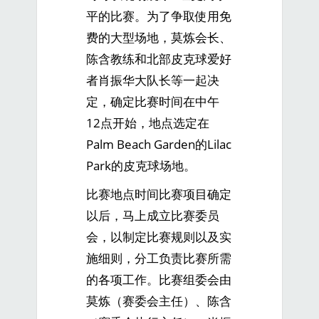
平的比赛。为了争取使用免
费的大型场地，莫炼会长、
陈含教练和北部皮克球爱好
者肖振华大队长等一起决
定，确定比赛时间在中午
12点开始，地点选定在
Palm Beach Garden的Lilac
Park的皮克球场地。
比赛地点时间比赛项目确定
以后，马上成立比赛委员
会，以制定比赛规则以及实
施细则，分工负责比赛所需
的各项工作。比赛组委会由
莫炼（赛委会主任）、陈含