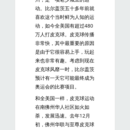
动。比尔盖茨五十多年前就
喜欢这个当时鲜为人知的运
动，如今全美国有超过480
万人打皮克球。皮克球传播
非常快，其中最重要的原因
是由于它很容易上手，玩起
来也非常有趣。考虑到现在
皮克球风靡一时，比尔盖茨
预计有一天它可能最终成为
奥运会的比赛项目。
和全美国一样，皮克球运动
在南佛州华人社区如火如
荼，发展迅速。去年12月
初，佛州华联与至尊皮克球