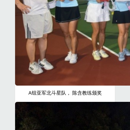
A组亚军北斗星队， 陈含教练颁奖