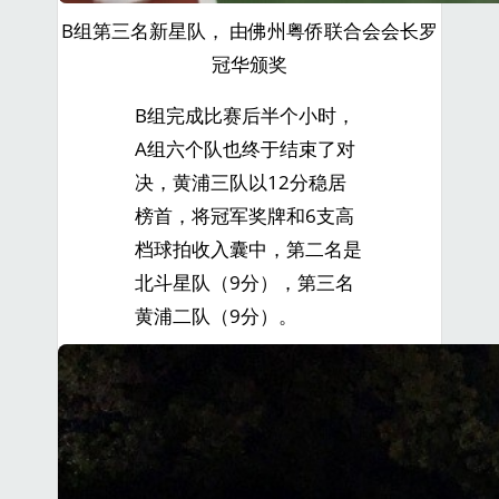
B组第三名新星队， 由佛州粤侨联合会会长罗
冠华颁奖
B组完成比赛后半个小时，
A组六个队也终于结束了对
决，黄浦三队以12分稳居
榜首，将冠军奖牌和6支高
档球拍收入囊中，第二名是
北斗星队（9分），第三名
黄浦二队（9分）。