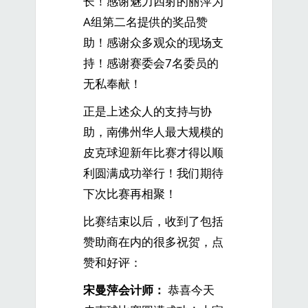
长！感谢魅力四射的丽萍为
A组第二名提供的奖品赞
助！感谢众多观众的现场支
持！感谢赛委会7名委员的
无私奉献！
正是上述众人的支持与协
助，南佛州华人最大规模的
皮克球迎新年比赛才得以顺
利圆满成功举行！我们期待
下次比赛再相聚！
比赛结束以后，收到了包括
赞助商在内的很多祝贺，点
赞和好评：
宋曼萍会计师：
恭喜今天