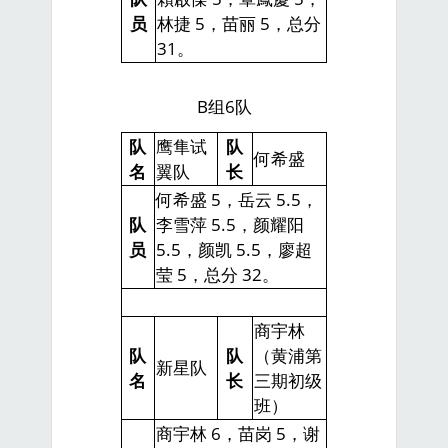
员
林捷 5，苗丽 5，总分
31。
B组6队
队
鹰隼试
队
何希盛
名
翼队
长
何希盛 5，岳云 5.5，
队
李雪萍 5.5，颜耀阳
员
5.5，颜凯 5.5，廖超
莹 5，总分 32。
商宇林
队
队
（黄浦第
新星队
名
长
三期初级
班）
商宇林 6，苗岗 5，谢