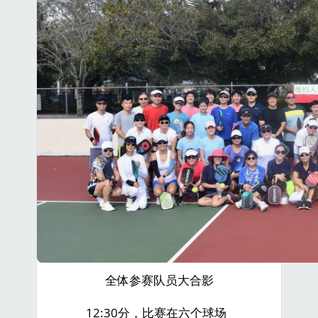
全体参赛队员大合影
12:30分，比赛在六个球场