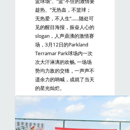
篮球场”、“篮”不住的激情要
趁热、“无热血，不篮球；
无热爱，不人生”……随处可
见的醒目海报，振奋人心的
slogan，人声鼎沸的激情赛
场，3月12日的Parkland
Terramar Park球场内一次
次大汗淋漓的欢畅, 一场场
势均力敌的交锋，一声声不
遗余力的呐喊，成就了当天
的星光灿烂。