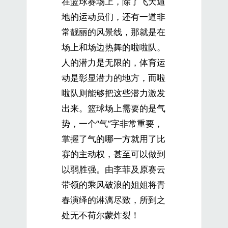
在篮球赛场上，除了飞天遁
地的运动员们，还有一道非
常靓丽的风景线，那就是在
场上和场边热舞的啦啦队。
人的潜力是无限的，体育运
动是彰显潜力的地方，而啦
啦队则能够把这些潜力激发
出来。篮球场上需要的是气
势，一个“气”字非常重要，
掌握了气的哪一方就用了比
赛的主动权，甚至可以做到
以弱胜强。由李菲及原赛云
带领的乘风破浪的姐姐将青
春演绎的淋漓尽致，所到之
处无不荷尔蒙炸裂！