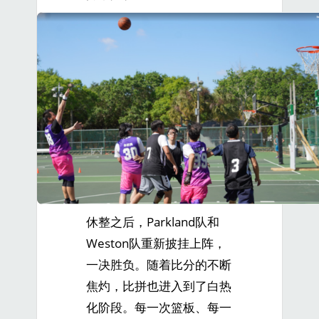
休整之后，Parkland队和
Weston队重新披挂上阵，
一决胜负。随着比分的不断
焦灼，比拼也进入到了白热
化阶段。每一次篮板、每一