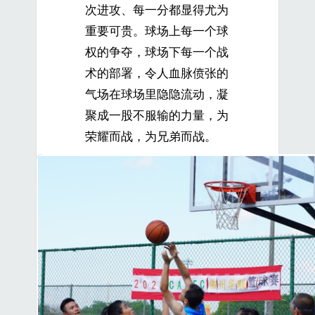
次进攻、每一分都显得尤为
重要可贵。球场上每一个球
权的争夺，球场下每一个战
术的部署，令人血脉偾张的
气场在球场里隐隐流动，凝
聚成一股不服输的力量，为
荣耀而战，为兄弟而战。