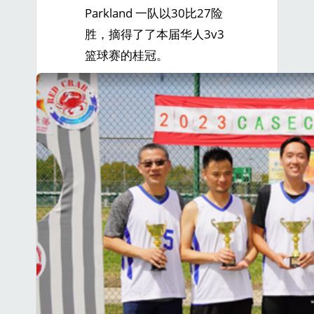
Parkland 一队以30比27险
胜，摘得了了本届华人3v3
篮球赛的桂冠。