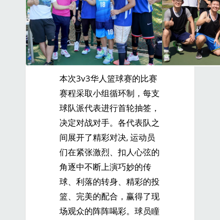
本次3v3华人篮球赛的比赛
赛程采取小组循环制，每支
球队派代表进行首轮抽签，
决定对战对手。各代表队之
间展开了精彩对决, 运动员
们在紧张激烈、扣人心弦的
角逐中不断上演巧妙的传
球、利落的转身、精彩的投
篮、完美的配合，赢得了现
场观众的阵阵喝彩。球员瞳