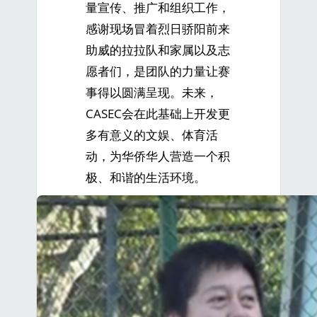
量宣传、推广和组织工作，
感谢现场冒着烈日骄阳前来
助威的拉拉队和家属以及志
愿者们，是团队的力量让赛
事得以圆满呈现。未来，
CASEC会在此基础上开发更
多有意义的文娱、体育活
动，为华侨华人营造一个积
极、和谐的生活环境。