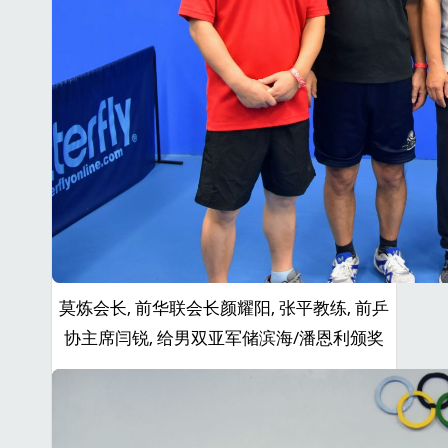
莫炼会长, 前华联会长颜耀阳, 张平教练, 前乒
协主席闫锐, 给男双亚军储滨海/潘恩利颁奖