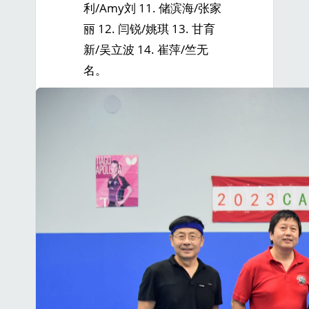
利/Amy刘 11. 储滨海/张家
丽 12. 闫锐/姚琪 13. 甘育
新/吴立波 14. 崔萍/竺无
名。