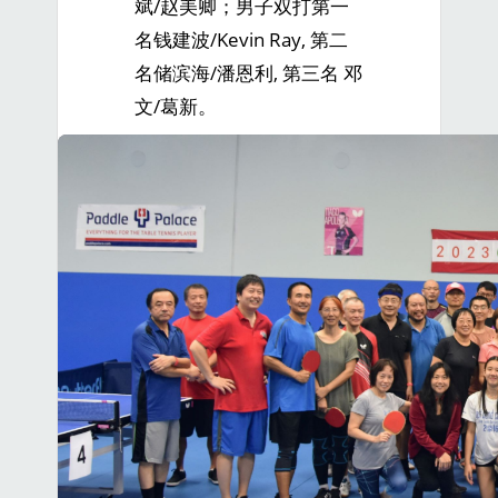
斌/赵美卿；男子双打第一
名钱建波/Kevin Ray, 第二
名储滨海/潘恩利, 第三名 邓
文/葛新。