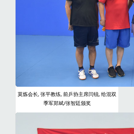
莫炼会长, 张平教练, 前乒协主席闫锐, 给混双
季军郑斌/张智廷颁奖