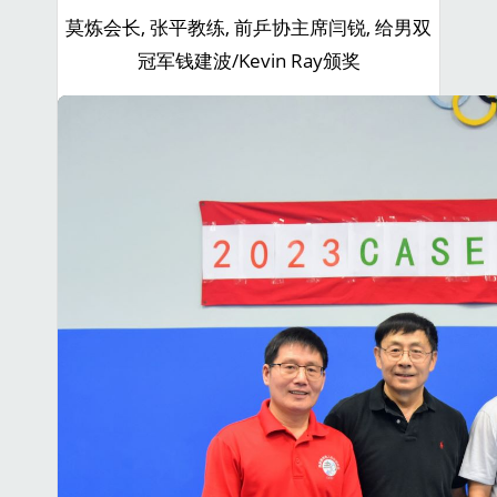
莫炼会长, 张平教练, 前乒协主席闫锐, 给男双
冠军钱建波/Kevin Ray颁奖