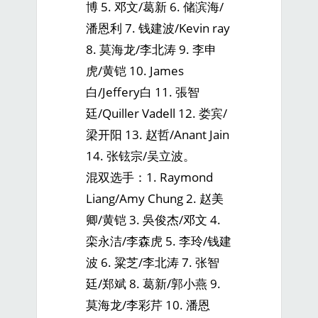
博 5. 邓文/葛新 6. 储滨海/
潘恩利 7. 钱建波/Kevin ray
8. 莫海龙/李北涛 9. 李申
虎/黄铠 10. James
白/Jeffery白 11. 張智
廷/Quiller Vadell 12. 娄宾/
梁开阳 13. 赵哲/Anant Jain
14. 张铉宗/吴立波。
混双选手：1. Raymond
Liang/Amy Chung 2. 赵美
卿/黄铠 3. 吳俊杰/邓文 4.
栾永洁/李森虎 5. 李玲/钱建
波 6. 粱芝/李北涛 7. 张智
廷/郑斌 8. 葛新/郭小燕 9.
莫海龙/李彩芹 10. 潘恩