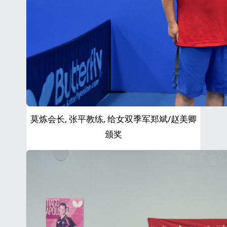
莫炼会长, 张平教练, 给女双季军郑斌/赵美卿
颁奖