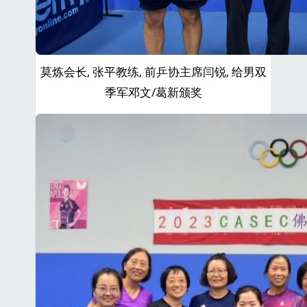
莫炼会长, 张平教练, 前乒协主席闫锐, 给男双
季军邓文/葛新颁奖