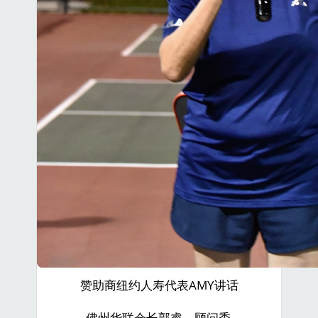
赞助商纽约人寿代表AMY讲话
佛州华联会长郭睿、顾问委