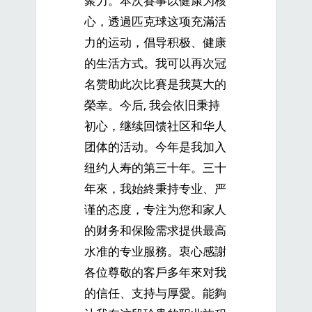
聚力。本次賽事以健康为核
心，透過匹克球这项充滿活
力的运动，倡导积极、健康
的生活方式。我可以再次冠
名赞助此次比賽是我莫大的
榮幸。今后, 我会依旧秉持
初心，继续回馈社区和华人
团体的活动。今年是我加入
纽约人寿的第三十年。三十
年來，我始終秉持专业、严
谨的态度，专注为您和家人
的财务和保险需求提供最高
水准的专业服務。衷心感謝
各位尊敬的客戶多年來对我
的信任、支持与厚愛。能夠