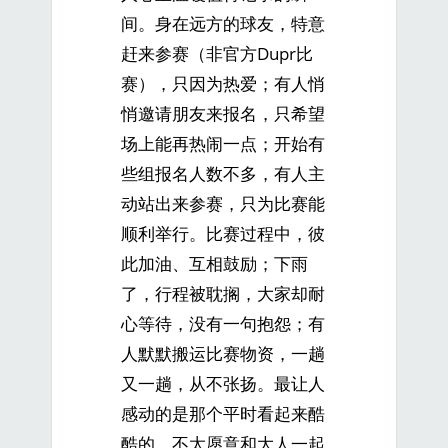
间。身在远方的球友，特意
赶来参赛（非官方Dupr比
赛），只因为热爱；有人悄
悄邀请朋友来报名，只希望
场上能再热闹一点；开始有
些组报名人数不多，有人主
动站出来参赛，只为比赛能
顺利举行。比赛过程中，彼
此加油、互相鼓励；下雨
了，行程被耽搁，大家却耐
心等待，没有一句抱怨；有
人默默搬运比赛物资，一趟
又一趟，从不张扬。最让人
感动的是那个平时看起来酷
酷的、不太愿意和大人一起