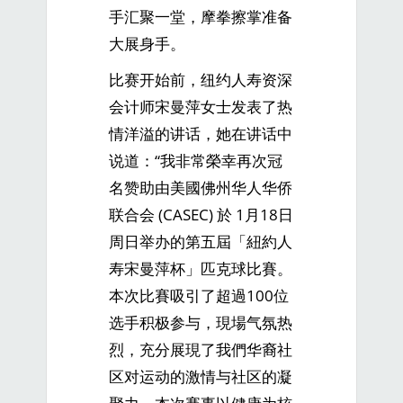
手汇聚一堂，摩拳擦掌准备
大展身手。
比赛开始前，纽约人寿资深
会计师宋曼萍女士发表了热
情洋溢的讲话，她在讲话中
说道：“我非常榮幸再次冠
名赞助由美國佛州华人华侨
联合会 (CASEC) 於 1月18日
周日举办的第五屆「紐約人
寿宋曼萍杯」匹克球比賽。
本次比賽吸引了超過100位
选手积极参与，現場气氛热
烈，充分展現了我們华裔社
区对运动的激情与社区的凝