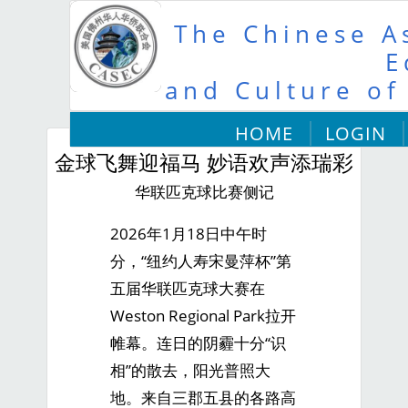
The Chinese As
E
and Culture of
HOME
LOGIN
金球飞舞迎福马 妙语欢声添瑞彩
华联匹克球比赛侧记
2026年1月18日中午时
分，“纽约人寿宋曼萍杯”第
五届华联匹克球大赛在
Weston Regional Park拉开
帷幕。连日的阴霾十分“识
相”的散去，阳光普照大
地。来自三郡五县的各路高