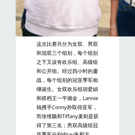
这次比赛共分为女双、男双
和混双三个组别，每个组别
之下又设有欢乐组、高级组
和公开组。经过四小时的鏖
战，每个组别的冠亚季军相
继诞生。女双欢乐组胡爱娟
和搭档王一平摘金，Lannie
钱携手Conny孙取得亚军，
而张维颖和Tiffany麦则是获
得了第三名；男双高级组冠
亚季军分别由Jay朱和方