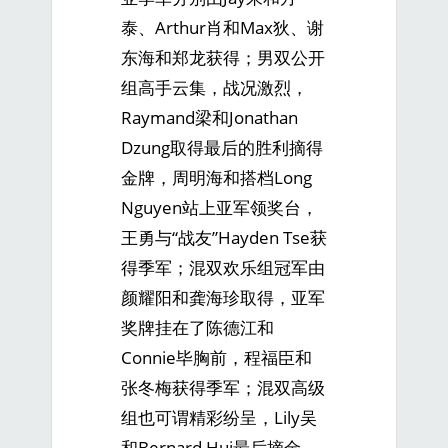
泰、Arthur肖和Max狄、谢
东海和郑龙获得；男双公开
组高手云集，战况激烈，
Raymand梁和Jonathan
Dzung取得最后的胜利摘得
金牌，周明海和搭档Long
Nguyen站上亚军领奖台，
王勇与“战友”Hayden Tse获
得季军；混双欢乐组冠军由
颜耀阳和龚海珍取得，亚军
奖牌挂在了陈德江和
Connie毕胸前，程福臣和
张冬梅获得季军；混双高级
组也可谓精彩纷呈，Lily吴
和Bernard Hui最后摘金，